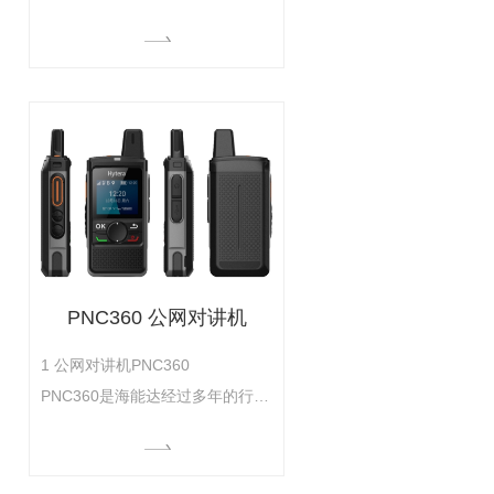
端 产品概述 多模对讲机
TPC560是一款集公网对讲、专网
HP500 CQST 专业数字防爆对讲机
对讲、录音和中继网关等功能于一
体的融合通信终端，在日常管理和
应急调度场景中，为电工、厂矿操
作员、护林员、铁路驻站联络员、
现场防护员、施工作业员和义务应
急救援队等行业用户提供稳定可靠
的通信服务
PNC360 公网对讲机
1 公网对讲机PNC360
PNC360是海能达经过多年的行业
经验沉淀，精心打磨而成的极具性
价比的公网对讲机。小巧机身，符
合人体工程学设计，单手操作依然