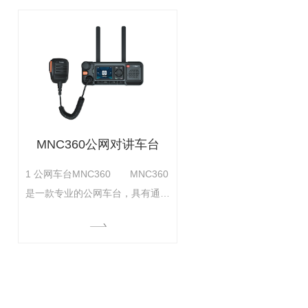
流畅自如。开机即可对讲，规避繁
琐的账号输入，简单易用。小身材
蕴含大能量，4000mAh大容量锂
电池可保障长时间工作的需求。内
置大功率扬声器，配合自研失真抑
制..技
MNC360公网对讲车台
1 公网车台MNC360 MNC360
是一款专业的公网车台，具有通话
流畅、扩展性强、简单易用等特
点，是物流运输、市政交通、出租
车、安保车辆等从业人员..沟通
的..通信车台。 1.1 产品亮
点 Ø 声音洪亮 内置4W扬