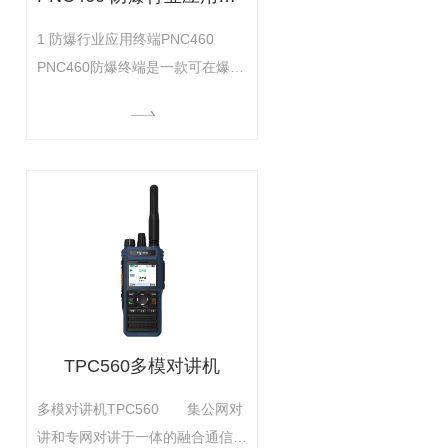
1 防爆行业应用终端PNC460
PNC460防爆终端是一款可在爆炸
性气体和粉尘环境下使用的坚固型
智能终端，具备开放的APP应用平
台、宽带集群对讲、..定位等技术
特点，满足石化、制药及⻝品加⼯
等⾏业用户运行业务APP、关键语
音通信、高清视频调度、实时..定
位等业务需求，助⼒用户 ⽣产、
提升工作效率和业务数字化转
TPC560多模对讲机
多模对讲机TPC560 集公网对
讲和专网对讲于一体的融合通信终