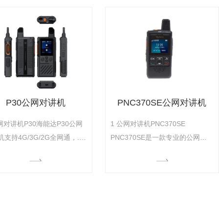
实时视频、扫码应用(选配)、
件和定位的传输，具有..通、长续
行业APP等多场景业务需求，
航、大音量、小机身的优点。全数
用户..沟通、提升业务效率。
字键盘设计，操作快速便捷，摄像
，作为一款 终端，PNC560
头实时记录现场动态，协助指挥中
硬件、操作形态、
心人员..完成指挥调度工作。
1.1
P30公网对讲机
PNC370SE公网对讲机
公网对讲机P30海能达P30公网
1 公网对讲机PNC370SE
支持4G/3G/2G全⽹通，..
PNC370SE是一款专业的公网对
对讲。采用RTOS实时操作系
讲机，具有小巧易用、工作时间
具备超低呼叫时延、高清晰对
长、语音清晰洪亮、坚固耐用等特
音和..信号收发能能力，致力
点，是警务辅助..沟通的..通信终
助安保、物业、市政、物流等
端。 1.1 产品亮点 Ø 通话
获得更..的工作体验。 1.1
流畅 外置公网天线设计，信号