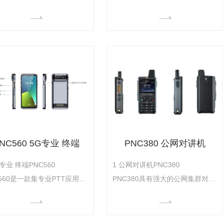
PP应用平台、集群对讲、..定
的一款双模终端，工业级防护机身
坚固机身等特点于一体的大屏
下拥有出色的通信性能(声音洪亮
HP700 CQST 专业数字防爆对讲机
HP560 专业数字对讲机
应用终端，满足多种行业用户
清晰、灵敏度高信号穿透强、大容
糙的工作环境中运行业务
量电池续航持久)，采用双PTT设
P、关键语音通信、高清视频调
计，支持SIM卡，提供公网模式、
实时..定位等业务需求，帮助
专网模式、混合模式和中继模式，
法、铁路、电力、物流等行业
公网和专网下均能通信并相互补
人员提升工作效率，助力用户
充，可为网络多样化的用户提供完
的数字化
备的
NC560 5G专业 终端
PNC380 公网对讲机
5G专业 终端PNC560
1 公网对讲机PNC380
C560是一款集专业PTT应用、
PNC380具有强大的公网集群对
户外⼤屏、专业扫码头(选
讲、..调度功能，依托4G网络或
、坚固机身等特点于一体的5G
WIFI网络提供的数据链路实现远
 终端，满足行业用户关键语
距离语音、视频、消息、图片、文