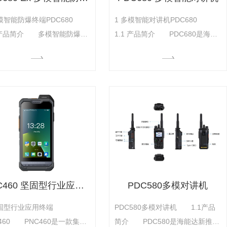
多模智能防爆终端PDC680
1 多模智能对讲机PDC680
1 产品简介 多模智能防爆终
1.1 产品简介 PDC680是海能
DC680是基于本质 型而设
达按照PDT标准精心打造的专业数
严格符合中国国家防爆标准，
字集群智能对讲机，采用大屏设
燃性气体或高粉尘环境中均可
计，友好界面设计，极大方便用户
。凭借 的通信性能、优良的
的操作。定位能力..提升，借助
品质、丰富的智能化应用，
AGPS以及网络定位技术，在室内
C680为能源石化、消防应急、
及遮挡环境下仍能..定位，为可视
、矿场等行业用户提供 、可
化..调度提供基础位置数据;配备蓝
..的通信服务。
牙4.2，实现..便捷的无
PNC460 坚固型行业应用终端
PDC580多模对讲机
坚固型行业应用终端
PDC580多模对讲机 1.1产品
C460 PNC460是一款集开
简介 PDC580是海能达新推出