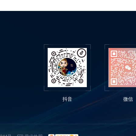
声器，搭配失真优化..与海能达降
噪算法，即使在建筑工地或繁华的
街道上要下窗户时，MNC360
抖音
微信