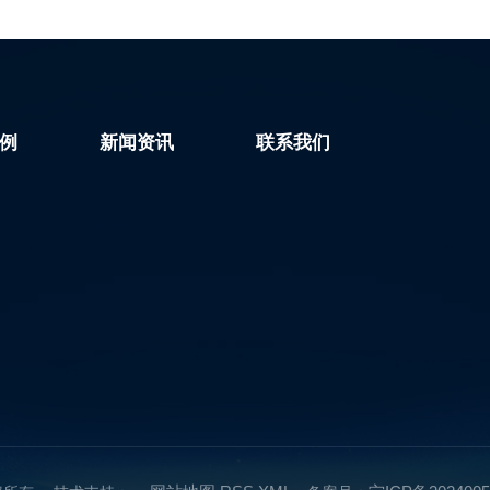
亮点 易用 Ø 依托公
接收能力增强2dB，在郊区、室内
.对讲 P30支持2G/3G/4G..
或地下空间等信号较弱的区域，通
话不易中断，语音流畅性更好。
例
新闻资讯
联系我们