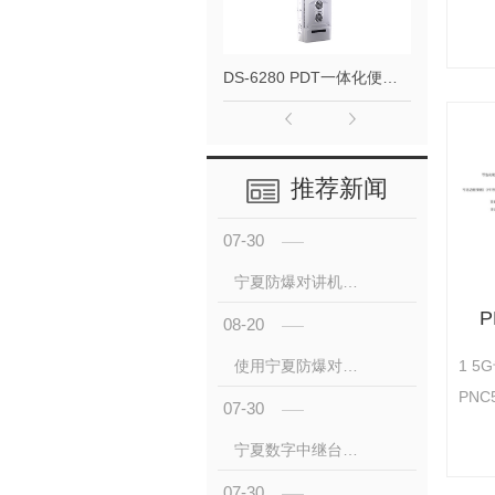
放A
位、
DS-6280 PDT一体化便携基站
行业
在粗
AP
度、
推荐新闻
泛执
从业
07-30
业务
宁夏防爆对讲机与非防爆对讲机： 与可靠的区别
P
08-20
1 
使用宁夏防爆对讲机时要注意些什么？
PN
07-30
专业
宁夏数字中继台是什么
配)
专业
07-30