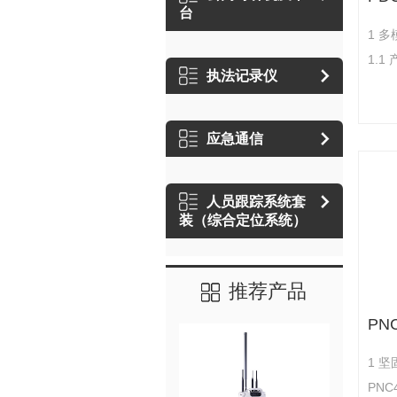
台
1 
1.
执法记录仪
端P
计，
在可
应急通信
使用
产品
人员跟踪系统套
PD
装（综合定位系统）
机场
靠、
推荐产品
1 
PN