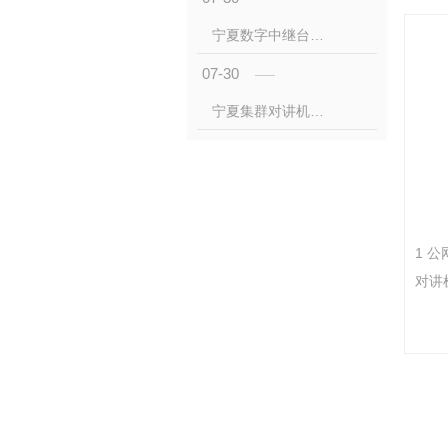
音、
宁夏数字中继台怎么玩？这些干货得知道
承载
07-30
助力
同时
宁夏集群对讲机功能多样性
具备
1 
对讲机
一键
统，
讲语
于帮
用户