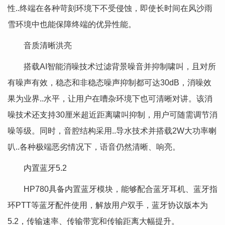
性..终端在各种苛刻环境下不受侵蚀，即使长时间在风沙雨
雪环境中也能保障终端的优异性能。
音质清晰洪亮
搭载AI智能消噪技术过滤背景噪音并抑制啸叫，且对所
有噪声有效，稳态和非稳态噪声抑制都可达30dB，消噪效
果为业界..水平，让用户在嘈杂环境下也可清晰对讲。该消
噪技术还支持30厘米超近距离啸叫抑制，用户可随需调节消
噪等级。同时，音腔结构采用..导水技术并搭载2W大功率喇
叭..各种极端恶劣情况下，语音仍然清晰、响亮。
内置蓝牙5.2
HP780具备内置蓝牙模块，能够配合蓝牙耳机、蓝牙指
环PTT等蓝牙配件使用，解放用户双手，蓝牙协议版本为
5.2，传输速率、传输带宽和传输距离大幅提升。